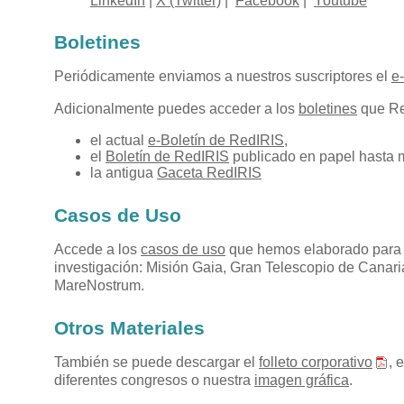
LinkedIn
|
X (Twitter)
|
Facebook
|
Youtube
Boletines
Periódicamente enviamos a nuestros suscriptores el
e
Adicionalmente puedes acceder a los
boletines
que Red
el actual
e-Boletín de RedIRIS
,
el
Boletín de RedIRIS
publicado en papel hasta 
la antigua
Gaceta RedIRIS
Casos de Uso
Accede a los
casos de uso
que hemos elaborado para e
investigación: Misión Gaia, Gran Telescopio de Canar
MareNostrum.
Otros Materiales
También se puede descargar el
folleto corporativo
, 
diferentes congresos o nuestra
imagen gráfica
.