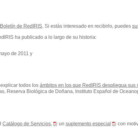
-Boletín de RedIRIS
. Si estás interesado en recibirlo, puedes
su
IRIS ha publicado a lo largo de su historia:
mayo de 2011 y
xplicar todos los
ámbitos en los que RedIRIS despliegua sus s
ias, Reserva Biológica de Doñana, Instituto Español de Ocean
el
Catálogo de Servicios,
un
suplemento especial
con motiv