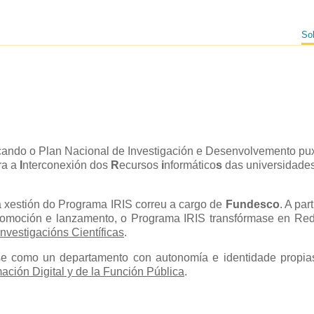
So
 cando o Plan Nacional de Investigación e Desenvolvemento p
ra a
I
nterconexión dos
R
ecursos
i
nformático
s
das universidades
 a xestión do Programa IRIS correu a cargo de
Fundesco
. A par
promoción e lanzamento, o Programa IRIS transfórmase en Re
nvestigacións Científicas
.
e como un departamento con autonomía e identidade propia
mación Digital y de la Función Pública
.