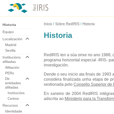
Inicio
Sobre RedIRIS
Historia
Historia
Equipo
Historia
Localización
Madrid
Sevilla
RedIRIS ten a súa orixe no ano 1988,
Institucións
programa horizontal especial -IRIS- pa
afiliadas
investigación.
Afiliación
PERs
Dende o seu inicio ata finais de 1993
Dir.
considera finalizada unha etapa de 
entidades
xestionada polo
Consello Superior de I
afiliadas
Institucións
En xaneiro de 2004 RedIRIS intégras
adscrita ao
Ministerio para la Transfor
Centros
Recursos
Identidade