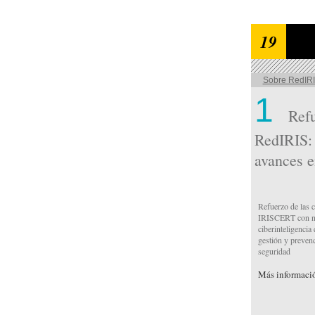
19
Sobre RedIR
1
Refu
RedIRIS:
avances e
Refuerzo de las 
IRISCERT con nu
ciberinteligencia
gestión y prevenc
seguridad
Más informaci