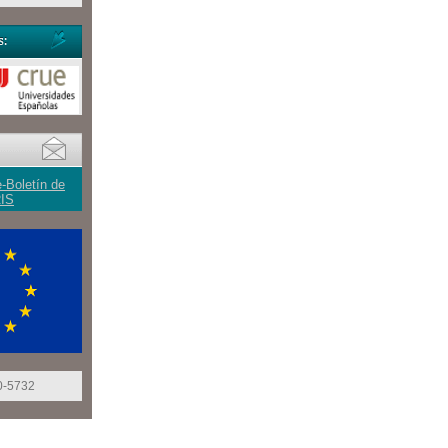
e-Boletín de
IS
0-5732