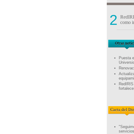
2
RedIRI
como in
Puesta e
Universi
Renovaci
Actualiz
equipami
RedIRIS 
fortalece
"Seguimos
servicio