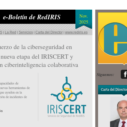
e-Boletín de RedIRIS
Nov.
2025
IS
La Red
Servicios
Carta del Director
www.rediris.es
|
|
|
|
erzo de la ciberseguridad en
 nueva etapa del IRISCERT y
n ciberinteligencia colaborativa
Síguenos:
capacidades de
evas herramientas de
 que ayuden en la
ión de incidentes de
ón